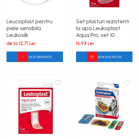
Leucoplast pentru
Set plasturi rezistenti
piele sensibila
la apa Leukoplast
Leukosilk
Aqua Pro, set 10
bucati, dimensiune
de la 12,71 Lei
16,94 Lei
3,8cmx6,3cm
VEZI VARIANTE
ADAUGA IN COS