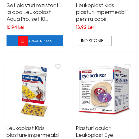
Set plasturi rezistenti
Leukoplast Kids
la apa Leukoplast
plasturi impermeabili
Aqua Pro, set 10
pentru copii
bucati, dimensiune
16,94 Lei
13,92 Lei
1,9cmx7,2cm
INDISPONIBIL
ADAUGA IN COS
Leukoplast Kids
Plasturi oculari
plasture impermeabil
Leukoplast Eye