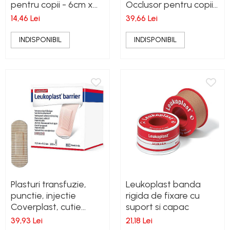
pentru copii - 6cm x
Occlusor pentru copii,
1m
4.7cm x 6.7cm
14,46 Lei
39,66 Lei
INDISPONIBIL
INDISPONIBIL
Plasturi transfuzie,
Leukoplast banda
punctie, injectie
rigida de fixare cu
Coverplast, cutie
suport si capac
50buc
39,93 Lei
21,18 Lei