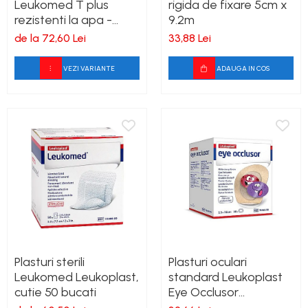
Leukomed T plus
rigida de fixare 5cm x
rezistenti la apa -
9.2m
cutie 50 bucati
de la 72,60 Lei
33,88 Lei
VEZI VARIANTE
ADAUGA IN COS
Plasturi sterili
Plasturi oculari
Leukomed Leukoplast,
standard Leukoplast
cutie 50 bucati
Eye Occlusor
5.5cmx7.6cm