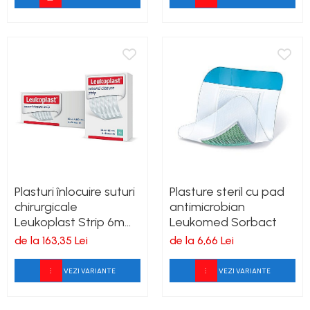
Plasturi înlocuire suturi
Plasture steril cu pad
chirurgicale
antimicrobian
Leukoplast Strip 6mm
Leukomed Sorbact
x 38mm, cutie 50
de la 163,35 Lei
de la 6,66 Lei
blistere
VEZI VARIANTE
VEZI VARIANTE