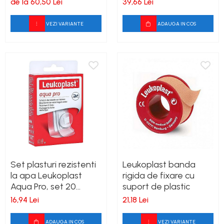
de la 60,50 Lei
39,66 Lei
VEZI VARIANTE
ADAUGA IN COS
Set plasturi rezistenti
Leukoplast banda
la apa Leukoplast
rigida de fixare cu
Aqua Pro, set 20
suport de plastic
bucati, 3 marimi
16,94 Lei
21,18 Lei
ADAUGA IN COS
VEZI VARIANTE