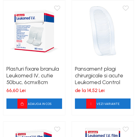
Plasturi fixare branula
Pansament plagi
Leukomed IV, cutie
chirurgicale si acute
50buc, 6cmx8cm
Leukomed Control
66,60 Lei
de la 14,52 Lei
ADAUGA IN COS
VEZI VARIANTE