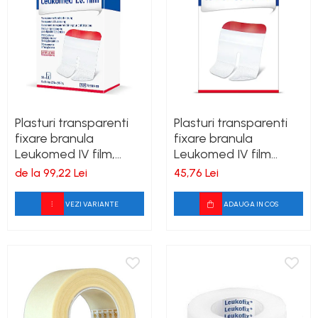
Plasturi transparenti
Plasturi transparenti
fixare branula
fixare branula
Leukomed IV film,
Leukomed IV film
cutie 50buc
pediatric, cutie 50buc,
de la 99,22 Lei
45,76 Lei
4.5cmx4.5cm
VEZI VARIANTE
ADAUGA IN COS