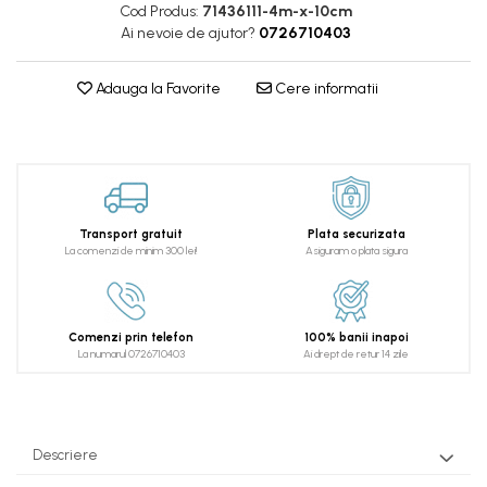
Cod Produs:
71436111-4m-x-10cm
Ai nevoie de ajutor?
0726710403
Adauga la Favorite
Cere informatii
Transport gratuit
Plata securizata
La comenzi de minim 300 lei!
Asiguram o plata sigura
Comenzi prin telefon
100% banii inapoi
La numarul 0726710403
Ai drept de retur 14 zile
Descriere