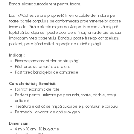
Bandaj elastic autoaderent pentru fixare.
Easifix® Cohesive are proprietăți remarcabile de mulare pe
toate părțile corpului și se conformează proeminențelor osoase
incomode, fără a afecta mișcarea. Acoperirea coezivă asigură
faptul că bandajul se lipeste doar de el însuși și nu de pielea sau
îmbrăcămintea pacientului. Bandajul poate fi reaplicat aceluiași
pacient, permițând astfel inspecția de rutină a plăgii.
Indicații:
Fixarea pansamentelor pentru plăgi
Păstrarea sistemului de atelare
Păstrarea bandajelor de compresie
Caracteristici și Beneficii:
Format economic de role
Perfect pentru utilizare pe genunchi, coate, bărbie, nas și
articulații
Țesătura elastică se mișcă cu curbele și contururile corpului
Permeabil la vapori de apă și oxigen
Dimensiuni:
4 m x 10 cm - 10 buc/cutie