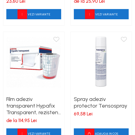
23,60 Lei
de la 25,90 Lei
VEZI VARIANTE
VEZI VARIANTE
Film adeziv
Spray adeziv
transparent Hypafix
protector Tensospray
Transparent, rezistent
69,58 Lei
la apa
de la 114,95 Lei
VEZI VARIANTE
ADAUGA IN COS