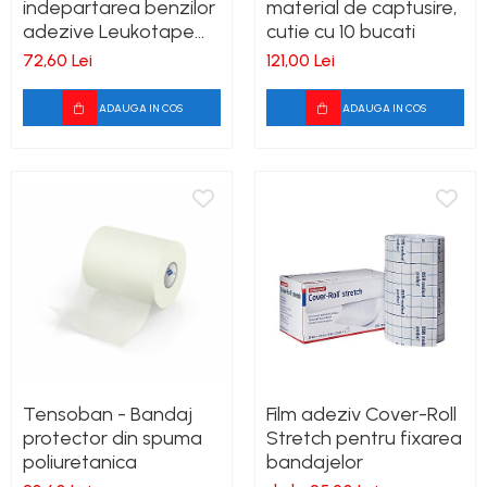
indepartarea benzilor
material de captusire,
adezive Leukotape
cutie cu 10 bucati
Remover
72,60 Lei
121,00 Lei
ADAUGA IN COS
ADAUGA IN COS
Tensoban - Bandaj
Film adeziv Cover-Roll
protector din spuma
Stretch pentru fixarea
poliuretanica
bandajelor