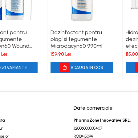
ant pentru
Dezinfectant pentru
Hidr
tegumente
plagi si tegumente
dezi
yn60 Wound
Microdacyn60 990ml
efec
 Lei
159,90 Lei
115,00
EZI VARIANTE
ADAUGA IN COS
Date comerciale
ata
PharmaZone Innovative SRL.
ur
J2006003035407
selor
RO18415094