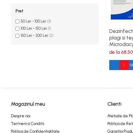
Dezinfectanti microaeroflora
Pret
BIO
50 Lei - 100 Lei
(3)
Purificatoare de aer
100 Lei - 150 Lei
(1)
Dezinfect
Produse terapie compresiva
150 Lei - 200 Lei
(2)
plagi si 
Bandaje compresive
Microdac
Ciorapi compresivi Jobst
Care
de la 68,50
Tratamentul plagilor
V
Pansamente Cutimed
Produse complexe
Tratamentul escarelor
Produse ortopedice
Magazinul meu
Clienti
Suport calcai Actimove
Suport genunchi Actimove
Despre noi
Metode de Pl
Termeni si Conditii
Politica de Ret
Suport glezna Actimove
Politica de Confidentialitate
Garantia Produ