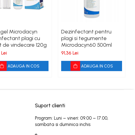
ogel Microdacyn
Dezinfectant pentru
nfectant plagi cu
plagi si tegumente
t de vindecare 120g
Microdacyn60 500ml
 Lei
91,36 Lei
ADAUGA IN COS
ADAUGA IN COS
Suport clienti
Program: Luni – vineri: 09.00 – 17.00,
sambata si duminica inchis