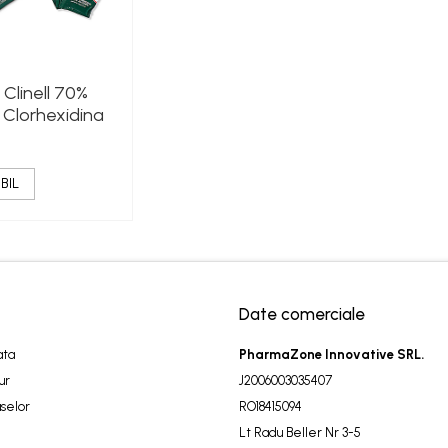
Clinell 70%
 Clorhexidina
BIL
Date comerciale
ata
PharmaZone Innovative SRL.
ur
J2006003035407
selor
RO18415094
Lt Radu Beller Nr 3-5