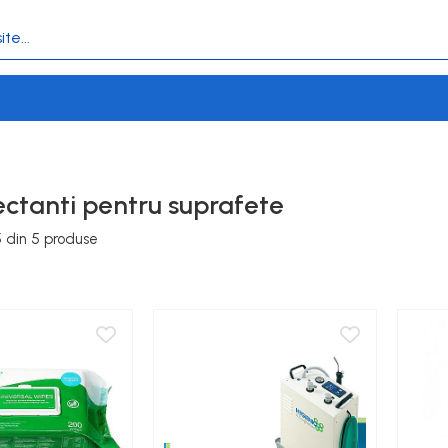
ectanti pentru suprafete
5
din
5
produse