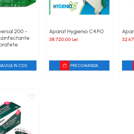
iversal 200 -
Aparat Hygienio C4.PO
Apara
ezinfectante
38.720,00 Lei
32.67
prafete
DAUGA IN COS
PRECOMANDA