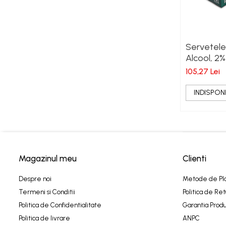
Suport mana Actimove
Suport umar Actimove
Produse medicina sportiva
Servetele 
Bandaje autoadezive
Alcool, 2%
Benzi kinesiologice
105,27 Lei
Benzi si bandaje adezive
INDISPONI
Produse diverse
Terapie rece/calda
Produse White Glo
Magazinul meu
Clienti
Despre noi
Metode de Pl
Termeni si Conditii
Politica de Ret
Politica de Confidentialitate
Garantia Produ
Politica de livrare
ANPC