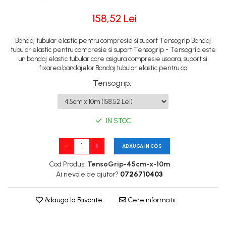
158,52 Lei
Bandaj tubular elastic pentru compresie si suport Tensogrip Bandaj
tubular elastic pentru compresie si suport Tensogrip - Tensogrip este
un bandaj elastic tubular care asigura compresie usoara, suport si
fixarea bandajelor.Bandaj tubular elastic pentru co
Tensogrip
:
IN STOC
ADAUGA IN COS
Cod Produs:
TensoGrip-45cm-x-10m
Ai nevoie de ajutor?
0726710403
Adauga la Favorite
Cere informatii