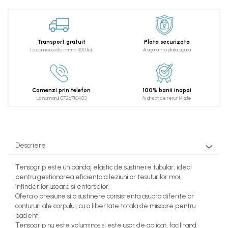
Transport gratuit
Plata securizata
La comenzi de minim 300 lei!
Asiguram o plata sigura
Comenzi prin telefon
100% banii inapoi
La numarul 0726710403
Ai drept de retur 14 zile
Descriere
Tensogrip este un bandaj elastic de sustinere tubular, ideal
pentru gestionarea eficienta a leziunilor tesuturilor moi,
intinderilor usoare si entorselor.
Ofera o presiune si o sustinere consistenta asupra diferitelor
contururi ale corpului, cu o libertate totala de miscare pentru
pacient.
Tensogrip nu este voluminos si este usor de aplicat, facilitand