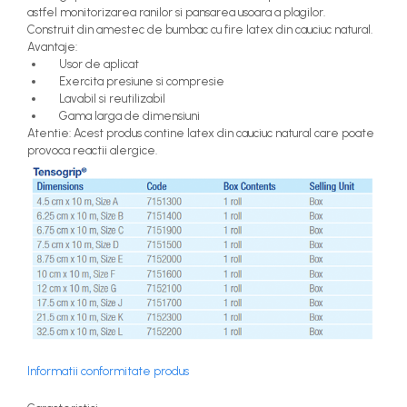
astfel monitorizarea ranilor si pansarea usoara a plagilor.
Construit din amestec de bumbac cu fire latex din cauciuc natural.
Avantaje:
Usor de aplicat
Exercita presiune si compresie
Lavabil si reutilizabil
Gama larga de dimensiuni
Atentie: Acest produs contine latex din cauciuc natural care poate
provoca reactii alergice.
Informatii conformitate produs