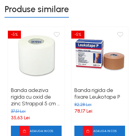
Produse similare
-5%
-5%
Banda adeziva
Banda rigida de
rigida cu oxid de
fixare Leukotape P
zinc Strappal 5 cm x
82,28 Lei
10 m Alb
78,17 Lei
37,51 Lei
35,63 Lei
ADAUGA IN COS
ADAUGA IN COS