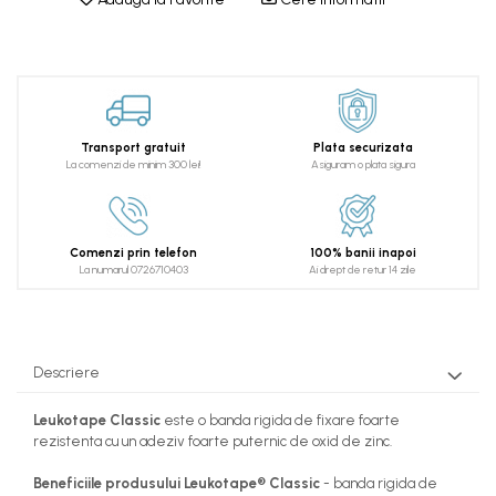
Transport gratuit
Plata securizata
La comenzi de minim 300 lei!
Asiguram o plata sigura
Comenzi prin telefon
100% banii inapoi
La numarul 0726710403
Ai drept de retur 14 zile
Descriere
Leukotape Classic
este o banda rigida de fixare foarte
rezistenta cu un adeziv foarte puternic de oxid de zinc.
Beneficiile produsului Leukotape® Classic
- banda rigida de