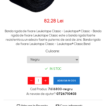
82,28 Lei
Banda rigida de fixare Leukotape Classic - Leukotape® Classic - Banda
rigida de fixare Leukotape Classic este o banda rigida foarte
rezistenta cu un adeziv foarte puternic de oxid de zinc. Banda rigida
de fixare Leukotape Classic - Leukotape® Classic.Band
Culoare
:
IN STOC
ADAUGA IN COS
Cod Produs:
7616800-negru
Ai nevoie de ajutor?
0726710403
Adauga la Favorite
Cere informatii