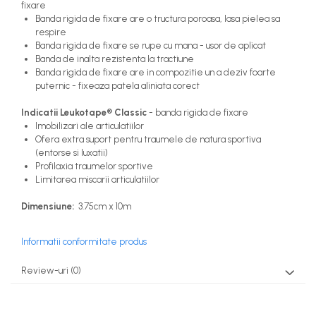
fixare
Banda rigida de fixare are o tructura poroasa, lasa pielea sa
respire
Banda rigida de fixare se rupe cu mana - usor de aplicat
Banda de inalta rezistenta la tractiune
Banda rigida de fixare are in compozitie un a deziv foarte
puternic - fixeaza patela aliniata corect
Indicatii Leukotape® Classic
- banda rigida de fixare
Imobilizari ale articulatiilor
Ofera extra suport pentru traumele de natura sportiva
(entorse si luxatii)
Profilaxia traumelor sportive
Limitarea miscarii articulatiilor
Dimensiune:
3.75cm x 10m
Informatii conformitate produs
Review-uri
(0)