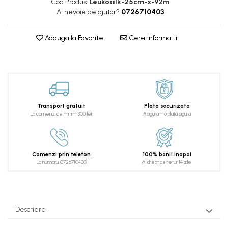
Cod Produs:
Leukosilk-25cm-x-92m
Ai nevoie de ajutor?
0726710403
Adauga la Favorite
Cere informatii
Transport gratuit
Plata securizata
La comenzi de minim 300 lei!
Asiguram o plata sigura
Comenzi prin telefon
100% banii inapoi
La numarul 0726710403
Ai drept de retur 14 zile
Descriere