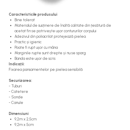
Caracteristicile produsului
Bine tolerat
Materialul de susținere de înaltă calitate din țesătură de
acetat fin se potrivește ușor contururilor corpului
Adezivul din poliacrilat protejează pielea.
Practic și igienic
Poate fi rupt ușor cu mâna
Marginile rupte sunt drepte și nu se sparg
Banda este ușor de scris
Indicații:
Fixarea pansamentelor pe pielea sensibilă
Securizarea:
- Tuburi
- Catetere
- Sonde
- Canule
Dimensiuni
9,2m x 2,5cm
9,2m x 5cm