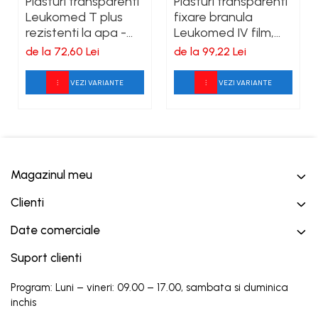
Plasturi transparenti
Plasturi transparenti
Leukomed T plus
fixare branula
rezistenti la apa -
Leukomed IV film,
cutie 50 bucati
cutie 50buc
de la 72,60 Lei
de la 99,22 Lei
VEZI VARIANTE
VEZI VARIANTE
Magazinul meu
Clienti
Date comerciale
Suport clienti
Program: Luni – vineri: 09.00 – 17.00, sambata si duminica
inchis