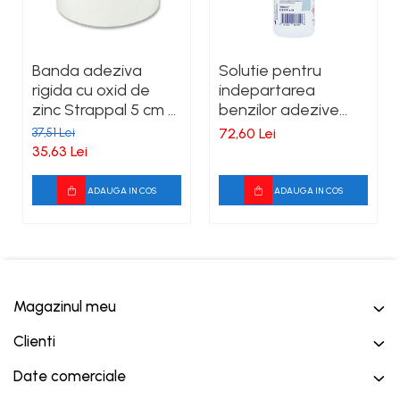
Banda adeziva
Solutie pentru
rigida cu oxid de
indepartarea
zinc Strappal 5 cm x
benzilor adezive
10 m Alb
Leukotape Remover
37,51 Lei
72,60 Lei
35,63 Lei
ADAUGA IN COS
ADAUGA IN COS
Magazinul meu
Clienti
Date comerciale