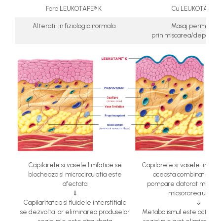
Fara LEUKOTAPE® K
Cu LEUKOTAPE® 
Alteratii in fiziologia normala
Masaj permanen
prin miscarea/deplasare
Capilarele si vasele limfatice se
Capilarele si vasele limfati
blocheaza si microcirculatia este
aceasta combinat cu ef
afectata
pompare datorat miscarii 
⇓
micsorarea umflatu
Capilaritatea si fluidele interstitiale
⇓
se dezvolta iar eliminarea produselor
Metabolismul este activat,