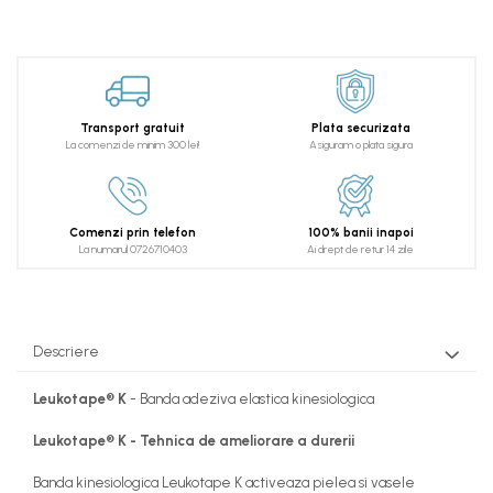
Transport gratuit
Plata securizata
La comenzi de minim 300 lei!
Asiguram o plata sigura
Comenzi prin telefon
100% banii inapoi
La numarul 0726710403
Ai drept de retur 14 zile
Descriere
Leukotape® K
- Banda adeziva elastica kinesiologica
Leukotape® K - Tehnica de ameliorare a durerii
Banda kinesiologica Leukotape K activeaza pielea si vasele