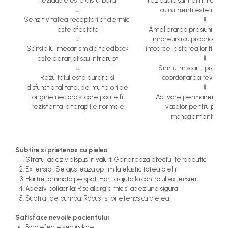
reziduale este disturbata
reziduale sunt eliminate, 
⇓
cu nutrienti este imbu
Senzitivitatea receptorilor dermici
⇓
este afectata
Ameliorarea presiunii pe n
⇓
impreuna cu propriocepto
Sensibilul mecanism de feedback
intoarce la starea lor fiziol
este deranjat sau intrerupt
⇓
⇓
Simtul miscarii, proprio
Rezultatul este durere si
coordonarea revin la
disfunctionalitate, de multe ori de
⇓
origine neclara si care poate fi
Activare permanenta a pi
rezistenta la terapiile normale
vaselor pentru profila
managementul dur
Subtire si prietenos cu pielea
Stratul adeziv dispus in valuri: Genereaza efectul terapeutic
Extensibi: Se ajusteaza optim la elasticitatea pielii
Hartie laminata pe spat: Hartia ajuta la controlul extensiei
Adeziv poliacrila: Risc alergic mic si adeziune sigura
Subtrat de bumba: Robust si prietenos cu pielea
Satisface nevoile pacientului
Fara efecte secundare