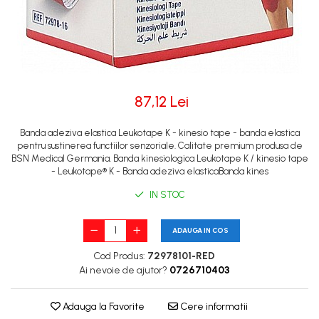
87,12 Lei
Banda adeziva elastica Leukotape K - kinesio tape - banda elastica
pentru sustinerea functiilor senzoriale. Calitate premium produsa de
BSN Medical Germania. Banda kinesiologica Leukotape K / kinesio tape
- Leukotape® K - Banda adeziva elasticaBanda kines
IN STOC
ADAUGA IN COS
Cod Produs:
72978101-RED
Ai nevoie de ajutor?
0726710403
Adauga la Favorite
Cere informatii