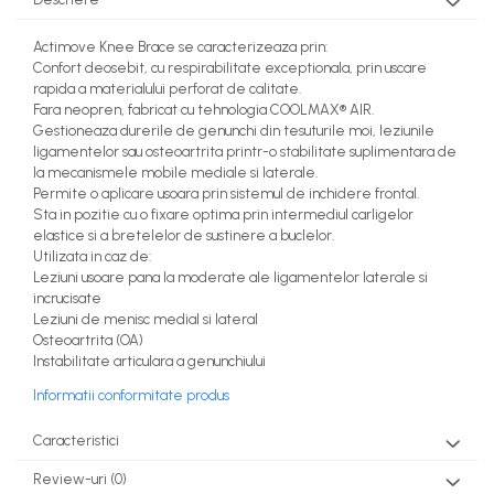
Actimove Knee Brace se caracterizeaza prin:
Confort deosebit, cu respirabilitate exceptionala, prin uscare
rapida a materialului perforat de calitate.
Fara neopren, fabricat cu tehnologia COOLMAX® AIR.
Gestioneaza durerile de genunchi din tesuturile moi, leziunile
ligamentelor sau osteoartrita printr-o stabilitate suplimentara de
la mecanismele mobile mediale si laterale.
Permite o aplicare usoara prin sistemul de inchidere frontal.
Sta in pozitie cu o fixare optima prin intermediul carligelor
elastice si a bretelelor de sustinere a buclelor.
Utilizata in caz de:
Leziuni usoare pana la moderate ale ligamentelor laterale si
incrucisate
Leziuni de menisc medial si lateral
Osteoartrita (OA)
Instabilitate articulara a genunchiului
Informatii conformitate produs
Caracteristici
Review-uri
(0)