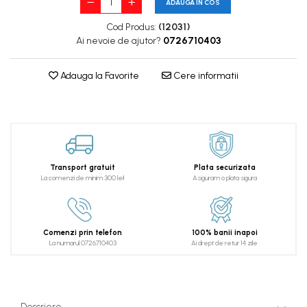
ADAUGA IN COS
Cod Produs:
(12031)
Ai nevoie de ajutor?
0726710403
Adauga la Favorite
Cere informatii
Transport gratuit
Plata securizata
La comenzi de minim 300 lei!
Asiguram o plata sigura
Comenzi prin telefon
100% banii inapoi
La numarul 0726710403
Ai drept de retur 14 zile
Descriere