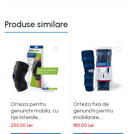
Produse similare
Orteza pentru
Orteza fixa de
genunchi mobila, cu
genunchi pentru
tije laterale,
imobilizare,
Actimove Knee
Actimove Genu Eco
255,00 Lei
180,00 Lei
Brace