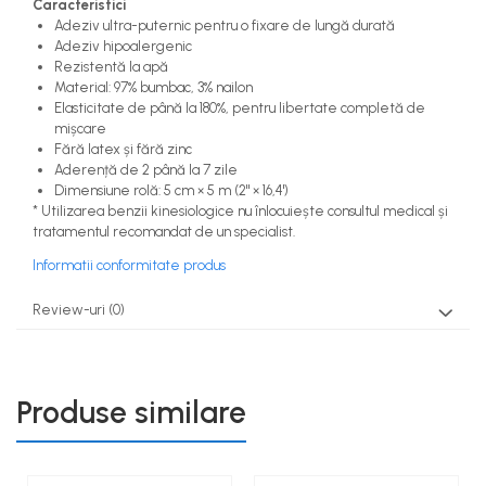
Caracteristici
Adeziv ultra-puternic pentru o fixare de lungă durată
Adeziv hipoalergenic
Rezistentă la apă
Material: 97% bumbac, 3% nailon
Elasticitate de până la 180%, pentru libertate completă de
mișcare
Fără latex și fără zinc
Aderență de 2 până la 7 zile
Dimensiune rolă: 5 cm × 5 m (2" × 16,4')
* Utilizarea benzii kinesiologice nu înlocuiește consultul medical și
tratamentul recomandat de un specialist.
Informatii conformitate produs
Review-uri
(0)
Produse similare