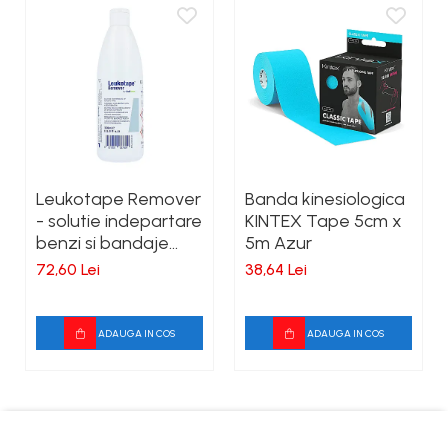
Leukotape Remover
Banda kinesiologica
- solutie indepartare
KINTEX Tape 5cm x
benzi si bandaje
5m Azur
adezive
72,60 Lei
38,64 Lei
ADAUGA IN COS
ADAUGA IN COS