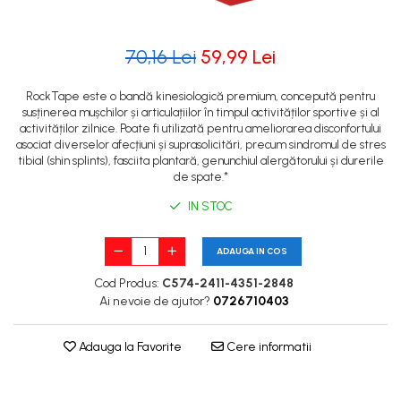
70,16 Lei
59,99 Lei
RockTape este o bandă kinesiologică premium, concepută pentru
susținerea mușchilor și articulațiilor în timpul activităților sportive și al
activităților zilnice. Poate fi utilizată pentru ameliorarea disconfortului
asociat diverselor afecțiuni și suprasolicitări, precum sindromul de stres
tibial (shin splints), fasciita plantară, genunchiul alergătorului și durerile
de spate.*
IN STOC
ADAUGA IN COS
Cod Produs:
C574-2411-4351-2848
Ai nevoie de ajutor?
0726710403
Adauga la Favorite
Cere informatii