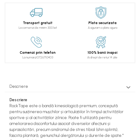
Transport gratuit
Plata securizata
La comenzi de minim 300 lei!
Asiguram o plata sigura
Comenzi prin telefon
100% banii inapoi
La numarul 0726710403
Ai drept de retur 14 zile
Descriere
Descriere
RockTape este o bandă kinesiologică premium, concepută
pentru susținerea mușchilor și articulațiilor în timpul activităților
sportive și al activităților zilnice. Poate fi utilizată pentru
ameliorarea disconfortului asociat diverselor afecțiuni și
suprasolicitări, precum sindromul de stres tibial (shin splints),
fasciita plantară, genunchiul alergătorului și durerile de spate.*