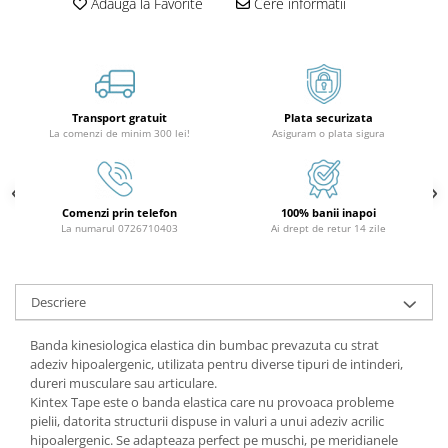
Adauga la Favorite
Cere informatii
Transport gratuit
Plata securizata
La comenzi de minim 300 lei!
Asiguram o plata sigura
Comenzi prin telefon
100% banii inapoi
La numarul 0726710403
Ai drept de retur 14 zile
Descriere
Banda kinesiologica elastica din bumbac prevazuta cu strat
adeziv hipoalergenic, utilizata pentru diverse tipuri de intinderi,
dureri musculare sau articulare.
Kintex Tape este o banda elastica care nu provoaca probleme
pielii, datorita structurii dispuse in valuri a unui adeziv acrilic
hipoalergenic. Se adapteaza perfect pe muschi, pe meridianele