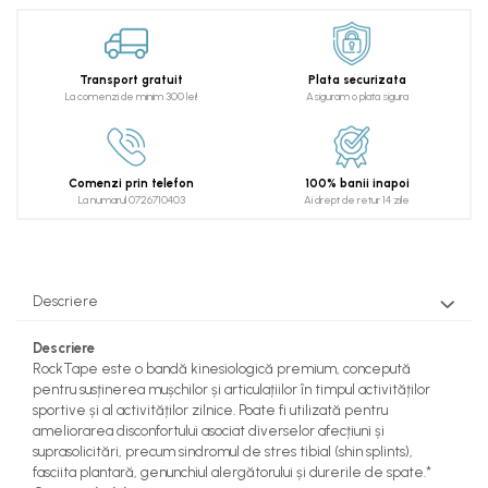
Transport gratuit
Plata securizata
La comenzi de minim 300 lei!
Asiguram o plata sigura
Comenzi prin telefon
100% banii inapoi
La numarul 0726710403
Ai drept de retur 14 zile
Descriere
Descriere
RockTape este o bandă kinesiologică premium, concepută
pentru susținerea mușchilor și articulațiilor în timpul activităților
sportive și al activităților zilnice. Poate fi utilizată pentru
ameliorarea disconfortului asociat diverselor afecțiuni și
suprasolicitări, precum sindromul de stres tibial (shin splints),
fasciita plantară, genunchiul alergătorului și durerile de spate.*