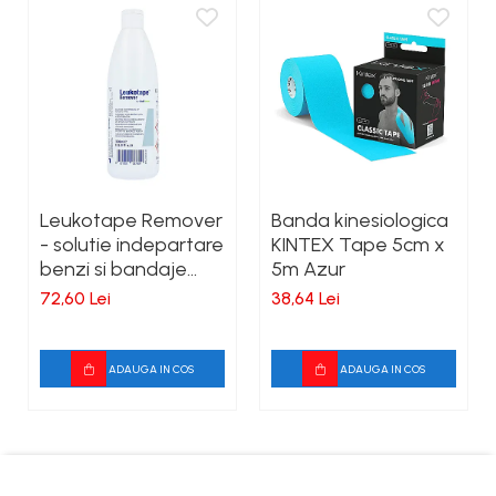
Leukotape Remover
Banda kinesiologica
- solutie indepartare
KINTEX Tape 5cm x
benzi si bandaje
5m Azur
adezive
72,60 Lei
38,64 Lei
ADAUGA IN COS
ADAUGA IN COS