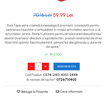
70,16 Lei
59,99 Lei
RockTape este o bandă kinesiologică premium, concepută pentru
susținerea mușchilor și articulațiilor în timpul activităților sportive și al
activităților zilnice. Poate fi utilizată pentru ameliorarea disconfortului
asociat diverselor afecțiuni și suprasolicitări, precum sindromul de stres
tibial (shin splints), fasciita plantară, genunchiul alergătorului și durerile
de spate.*
IN STOC
ADAUGA IN COS
Cod Produs:
C574-2411-4351-2848
Ai nevoie de ajutor?
0726710403
Adauga la Favorite
Cere informatii