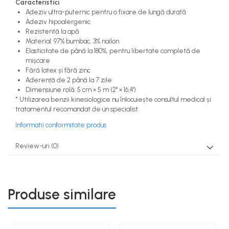
Caracteristici
Adeziv ultra-puternic pentru o fixare de lungă durată
Adeziv hipoalergenic
Rezistentă la apă
Material: 97% bumbac, 3% nailon
Elasticitate de până la 180%, pentru libertate completă de
mișcare
Fără latex și fără zinc
Aderență de 2 până la 7 zile
Dimensiune rolă: 5 cm × 5 m (2" × 16,4')
* Utilizarea benzii kinesiologice nu înlocuiește consultul medical și
tratamentul recomandat de un specialist.
Informatii conformitate produs
Review-uri
(0)
Produse similare