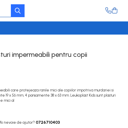
turi impermeabili pentru copii
eabili care protejeaza ranile mici ale copiilor impotriva murdariei si
te 19 x 56 mm, 4 pansamente 38 x 63 mm. Leukoplast Kids sunt plasturi
e mici al
Ai nevoie de ajutor?
0726710403