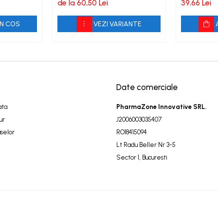
de la 60,50 Lei
39,66 Lei
N COS
VEZI VARIANTE
Date comerciale
ata
PharmaZone Innovative SRL.
ur
J2006003035407
selor
RO18415094
Lt Radu Beller Nr 3-5
Sector 1, Bucuresti