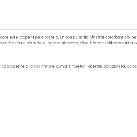
care este acoperit pe o parte cu un adeziv acrilic. Un strat absorbant alb, n
rită cu două hârtii de eliberare siliconate, albe. Hârtia cu eliberare inferi
p ca acoperire a rănilor minore, cum ar fi tăieturi, lacerații, abraziuni sau ca