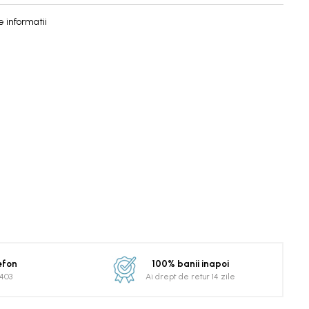
 informatii
efon
100% banii inapoi
0403
Ai drept de retur 14 zile