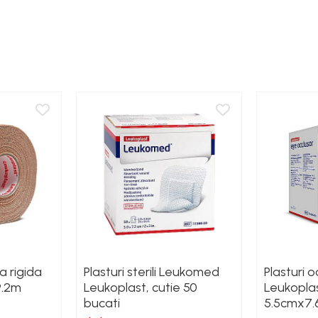
 rigida
Plasturi sterili Leukomed
Plasturi 
9.2m
Leukoplast, cutie 50
Leukoplas
bucati
5.5cmx7