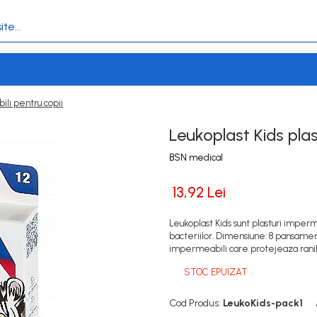
ili pentru copii
Leukoplast Kids plas
BSN medical
13,92 Lei
Leukoplast Kids sunt plasturi imperm
bacteriilor. Dimensiune: 8 pansamen
impermeabili care protejeaza ranil
STOC EPUIZAT
Cod Produs:
LeukoKids-pack1