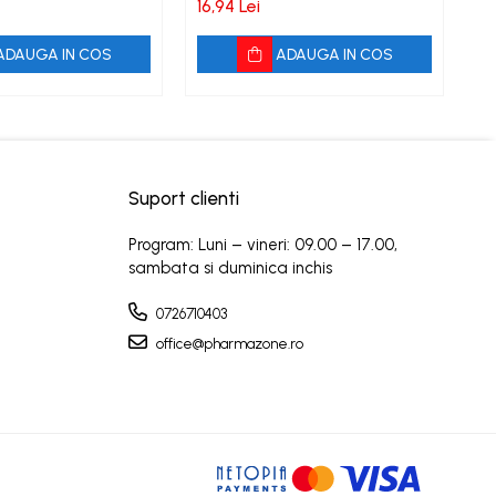
16,94 Lei
21
ADAUGA IN COS
ADAUGA IN COS
Suport clienti
Program: Luni – vineri: 09.00 – 17.00,
sambata si duminica inchis
0726710403
office@pharmazone.ro