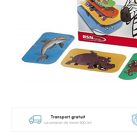
Dezinfectanti microaeroflora
BIO
Purificatoare de aer
Produse terapie compresiva
Bandaje compresive
Ciorapi compresivi Jobst
Tratamentul plagilor
Pansamente Cutimed
Produse complexe
Tratamentul escarelor
Produse ortopedice
Suport calcai Actimove
Transport gratuit
Suport genunchi Actimove
La comenzi de minim 300 lei!
Suport glezna Actimove