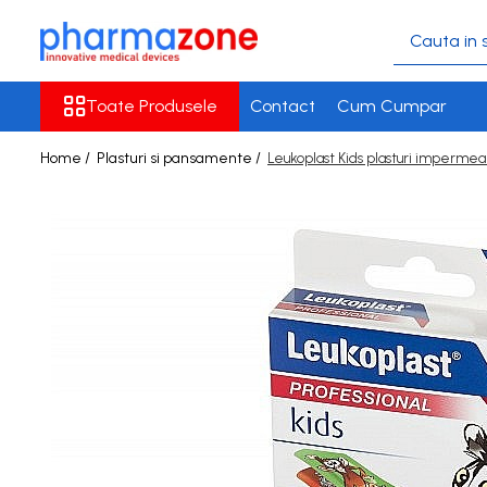
Toate Produsele
Toate Produsele
Contact
Cum Cumpar
Tratamentul fracturilor
Atele Delta-Xpress si Dynacast
Home /
Plasturi si pansamente /
Leukoplast Kids plasturi impermeab
Prelude
Bandaje compresive
Bandaje de captusire si vata
ortopedica
Fesi de imobilizare rasina, fibra
si gips
Protectii DryPro & Bloccs
Plasturi si pansamente
Dezinfectanti medicali
Dezinfectanti pentru suprafete
Dezinfectanti pentru plagi