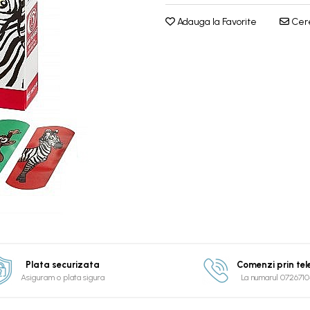
Adauga la Favorite
Cere
Plata securizata
Comenzi prin tel
Asiguram o plata sigura
La numarul 072671