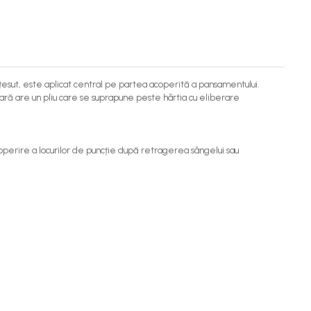
ețesut, este aplicat central pe partea acoperită a pansamentului.
oară are un pliu care se suprapune peste hârtia cu eliberare
 acoperire a locurilor de puncție după retragerea sângelui sau