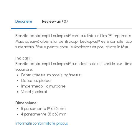
Suport mana Actimove
Suport umar Actimove
Produse medicina sportiva
Descriere
Review-uri
(0)
Bandaje autoadezive
Benzile pentru copii Leukoplast® constau dintr-un film PE imprimate 
Benzi kinesiologice
Masa adezivă a benzilor pentru copii Leukoplast® este complet acope
Benzi si bandaje adezive
superioară. Fâșiile pentru copii Leukoplast® sunt pre-tăiate în fâșii.
Produse diverse
Indicații:
Benzile pentru copii Leukoplast® sunt destinate utilizării la scurt tim
Terapie rece/calda
vaccinare.
Pentru tăieturi minore și zgârieturi.
Produse White Glo
Delicat cu pielea
Impermeabil la murdărie
Vesel și colorat
Dimensiune:
8 pansamente 19 x 56 mm
4 pansamente 38 x 63 mm
Informatii conformitate produs