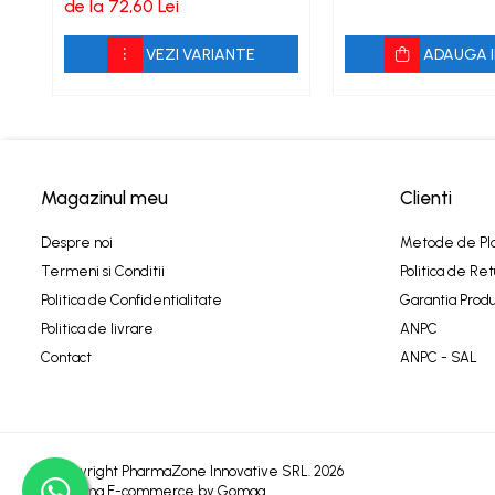
bucati
de la 72,60 Lei
VEZI VARIANTE
ADAUGA I
Magazinul meu
Clienti
Despre noi
Metode de Pl
Termeni si Conditii
Politica de Ret
Politica de Confidentialitate
Garantia Produ
Politica de livrare
ANPC
Contact
ANPC - SAL
©Copyright PharmaZone Innovative SRL. 2026
Platforma E-commerce by Gomag