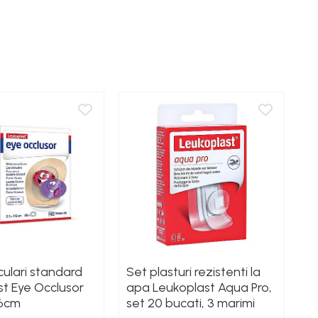
oculari standard
Set plasturi rezistenti la
L
t Eye Occlusor
apa Leukoplast Aqua Pro,
d
.6cm
set 20 bucati, 3 marimi
pl