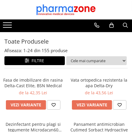
Toate Produsele
Tratamentul fracturilor
Atele Delta-Xpress si Dynacast
Toate Produsele
Prelude
Afiseaza:
1-
24
din
155
produse
Bandaje compresive
FILTRE
Bandaje de captusire si vata
ortopedica
Fesi de imobilizare rasina, fibra si
Fasa de imobilizare din rasina
Vata ortopedica rezistenta la
gips
Delta-Cast Elite, BSN Medical
apa Delta-Dry
de la 42,35 Lei
de la 43,56 Lei
Protectii DryPro & Bloccs
Plasturi si pansamente
VEZI VARIANTE
VEZI VARIANTE
Dezinfectanti medicali
Dezinfectanti pentru suprafete
Dezinfectant pentru plagi si
Pansament antimicrobian
Dezinfectanti pentru plagi
tegumente Microdacyn60
Cutimed Sorbact Hydroactive