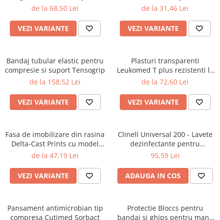
Dezinfectanti microaeroflora BIO
Wound Care
de la 68,50 Lei
de la 31,46 Lei
Purificatoare de aer
VEZI VARIANTE
VEZI VARIANTE
Produse terapie compresiva
Bandaje compresive
Bandaj tubular elastic pentru
Ciorapi compresivi Jobst
Plasturi transparenti
compresie si suport Tensogrip
Leukomed T plus rezistenti la
Tratamentul plagilor
apa - cutie 50 bucati
de la 158,52 Lei
de la 72,60 Lei
Pansamente Cutimed
VEZI VARIANTE
VEZI VARIANTE
Produse complexe
Tratamentul escarelor
Fasa de imobilizare din rasina
Produse ortopedice
Clinell Universal 200 - Lavete
Delta-Cast Prints cu model
dezinfectante pentru
Suport calcai Actimove
pentru copii
suprafete
de la 47,19 Lei
95,59 Lei
Suport genunchi Actimove
VEZI VARIANTE
ADAUGA IN COS
Suport glezna Actimove
Suport mana Actimove
Pansament antimicrobian tip
Suport umar Actimove
Protectie Bloccs pentru
compresa Cutimed Sorbact
bandaj si ghips pentru mana