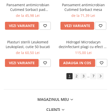
Pansament antimicrobian
Pansament antimicrobian
Cutimed Sorbact pad
Cutimed Sorbact mesa
absorbant
de la 45,98 Lei
de la 71,39 Lei
VEZI VARIANTE
VEZI VARIANTE
Plasturi sterili Leukomed
Hidrogel Microdacyn
Leukoplast, cutie 50 bucati
dezinfectant plagi cu efect de
vindecare 120g
de la 60,50 Lei
115,00 Lei
VEZI VARIANTE
ADAUGA IN COS
1
2
3
7
...
MAGAZINUL MEU
CLIENTI