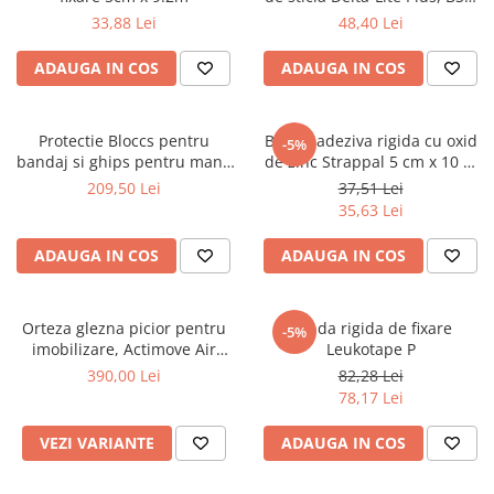
Medical
33,88 Lei
48,40 Lei
ADAUGA IN COS
ADAUGA IN COS
Protectie Bloccs pentru
Banda adeziva rigida cu oxid
-5%
bandaj si ghips pentru mana
de zinc Strappal 5 cm x 10 m
copil, marime M,
Alb
209,50 Lei
37,51 Lei
circumferinta mainii 18-22cm,
35,63 Lei
lungime protectie 52cm
ADAUGA IN COS
ADAUGA IN COS
Orteza glezna picior pentru
Banda rigida de fixare
-5%
imobilizare, Actimove Air
Leukotape P
Walker cu perna de aer
390,00 Lei
82,28 Lei
78,17 Lei
VEZI VARIANTE
ADAUGA IN COS