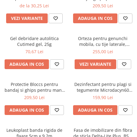
Produse medicina sportiva
copil, marime L, circumferinta
de la 30,25 Lei
209,50 Lei
Bandaje autoadezive
mainii 20-26cm, lungime
protectie 58cm
VEZI VARIANTE
ADAUGA IN COS
Benzi kinesiologice
Benzi si bandaje adezive
Produse diverse
Gel debridare autolitica
Orteza pentru genunchi
Cutimed gel, 25g
mobila, cu tije laterale,
Terapie rece/calda
Actimove Knee Brace
70,67 Lei
255,00 Lei
Produse White Glo
ADAUGA IN COS
VEZI VARIANTE
Protectie Bloccs pentru
Dezinfectant pentru plagi si
bandaj si ghips pentru mana
tegumente Microdacyn60
copil, marime XL,
990ml
209,50 Lei
159,90 Lei
circumferinta mainii 22-28cm,
lungime protectie 66cm
ADAUGA IN COS
ADAUGA IN COS
Leukoplast banda rigida de
Fasa de imobilizare din fibra
fixare 5cm x 9.2m
de sticla Delta-Lite Plus, BSN